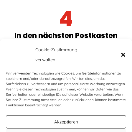
4
In den nächsten Postkasten
werfen
Cookie-Zustimmung
oder beim Wahlamt abgeben
verwalten
Wir verwenden Technologien wie Cookies, um Geräteinformationen zu
speichern und/oder darauf zuzugreifen. Wir tun dies, um das
Surferlebnis zu verbessern und um personalisierte Werbung anzuzeigen.
ODER
Wenn Sie diesen Technologien zustimmen, können wir Daten wie das
Surfverhalten oder eindeutige IDs auf dieser Website verarbeiten. Wenn
Sie Ihre Zustimmung nicht erteilen oder zurückziehen, können bestimmte
Funktionen beeinträchtigt werden.
Akzeptieren