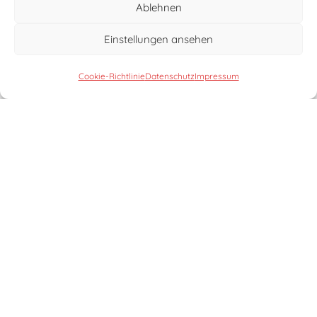
Ablehnen

Einstellungen ansehen
Cookie-Richtlinie
Datenschutz
Impressum
Im Wahllokal
Wenn Sie lieber in einem Wahllokal
wählen möchten, dann gehen Sie
einfach am 29. Januar 2023 zwischen
08:00 und 18:00 Uhr in den zuständigen
Wahlraum Ihres Wohnorts. Nehmen Sie
einfach ihren Personalausweis mit.
Einzige Bedingung ist, dass Sie
wahlberechtigt sind, also mindestens 16
Jahre alt sind, im Kreis Minden-